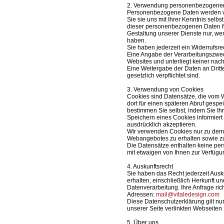
2. Verwendung personenbezogene
Personenbezogene Daten werden vo
Sie sie uns mit Ihrer Kenntnis selbs
dieser personenbezogenen Daten f
Gestaltung unserer Dienste nur, wenn
haben.
Sie haben jederzeit ein Widerrufsrech
Eine Angabe der Verarbeitungszwec
Websites und unterliegt keiner nac
Eine Weitergabe der Daten an Dritte
gesetzlich verpflichtet sind.
3. Verwendung von Cookies
Cookies sind Datensätze, die vom
dort für einen späteren Abruf ges
bestimmen Sie selbst, indem Sie Ih
Speichern eines Cookies informiert
ausdrücklich akzeptieren.
Wir verwenden Cookies nur zu dem 
Webangebotes zu erhalten sowie zu
Die Datensätze enthalten keine p
mit etwaigen von Ihnen zur Verfügu
4. Auskunftsrecht
Sie haben das Recht jederzeit Ausk
erhalten, einschließlich Herkunft 
Datenverarbeitung. Ihre Anfrage richt
Adressen:
mail@vitaledesign.com
Diese Datenschutzerklärung gilt nur
unserer Seite verlinkten Webseiten
5. Über uns