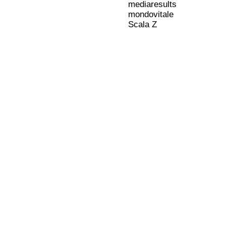
mediaresults
mondovitale
Scala Z